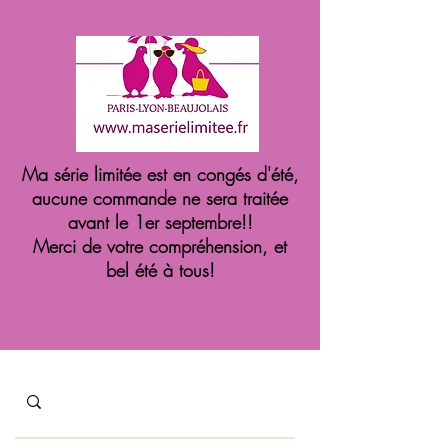
Ma série limitée est en congés d'été,
aucune commande ne sera traitée
avant le 1er septembre!!
Merci de votre compréhension, et
bel été à tous!