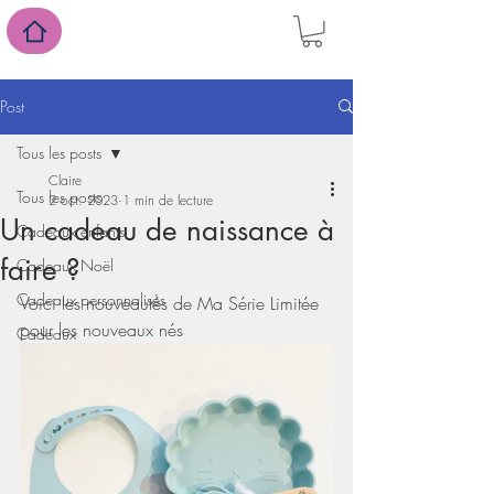
Post
Tous les posts
Claire
Tous les posts
2 oct. 2023
1 min de lecture
Un cadeau de naissance à
Cadeaux enfants
faire ?
Cadeaux Noël
Cadeaux personnalisés
Voici les nouveautés de Ma Série Limitée 
pour les nouveaux nés
Cadeaux