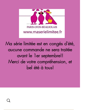
Ma série limitée est en congés d'été,
aucune commande ne sera traitée
avant le 1er septembre!!
Merci de votre compréhension, et
bel été à tous!