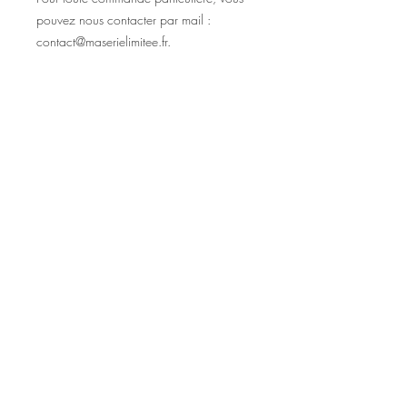
pouvez nous contacter par mail :
contact@maserielimitee.fr.
MA SÉRIE LIMITÉE
PLAN DU SITE
L
ivraison
Conditions Générales de Vente
Mentions Légales