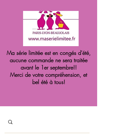
Ma série limitée est en congés d'été,
aucune commande ne sera traitée
avant le 1er septembre!!
Merci de votre compréhension, et
bel été à tous!