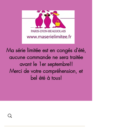
Ma série limitée est en congés d'été,
aucune commande ne sera traitée
avant le 1er septembre!!
Merci de votre compréhension, et
bel été à tous!