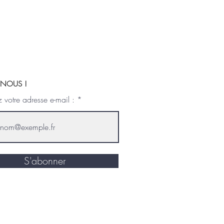
- NOUS !
z votre adresse e-mail :
S'abonner