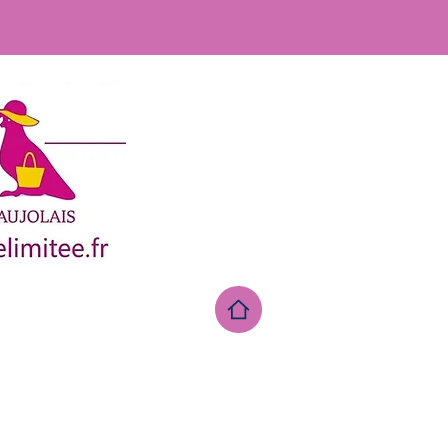
aucune co
Merc