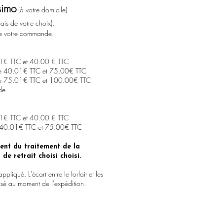
simo
(à votre domicile)
ais de votre choix).
de votre commande.
 1€ TTC et 40.00 € TTC
e 40.01€ TTC et 75.00€ TTC
re 75.01€ TTC et 100.00€ TTC
de
 1€ TTC et 40.00 € TTC
 40.01€ TTC et 75.00€ TTC
ent du traitement de la
e retrait choisi choisi.
appliqué.
L'écart entre le forfait et les
oursé au moment de l'expédition
.