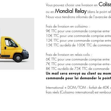
Colis
Vous pouvez choisir une livraison en
Mondial Relay
ou en
(dans le point rel
Nous vous tiendrons informés de l'avancée 
Frais de livraison en colissimo :
9€ TTC pour une commande comprise entre
10€ TTC pour une commande comprise entr
12€ TTC pour une commande comprise ent
15€ TTC au-delà de 100€ TTC de comman
Frais de livraison en relais colis :
6€ TTC pour une commande comprise entre
7€ TTC pour une commande comprise entre
8€ TTC au-delà de 75€ TTC de commande
Un mail sera envoyé au client au mom
commande pour lui demander le point d
International + DOM/TOM : forfait de 40€ 
frais réels (Colissimo international) est remb