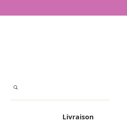
Ma série limitée est en congés d'été,
mmande ne sera traitée avant le 1er septe
i de votre compréhension, et bel été à tous
Livraison