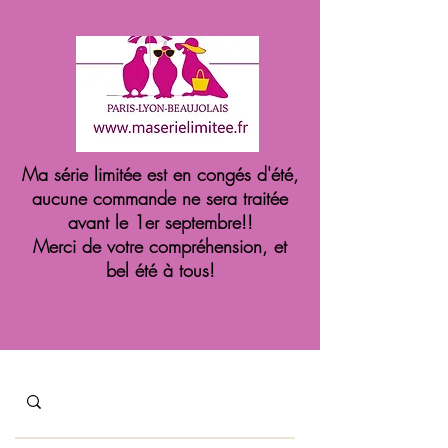
Ma série limitée est en congés d'été,
aucune commande ne sera traitée
avant le 1er septembre!!
Merci de votre compréhension, et
bel été à tous!