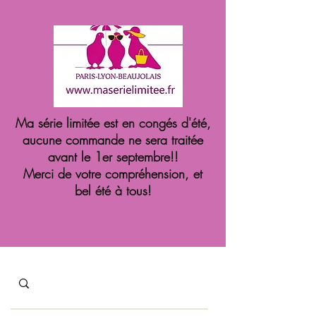
Ma série limitée est en congés d'été,
aucune commande ne sera traitée
avant le 1er septembre!!
Merci de votre compréhension, et
bel été à tous!