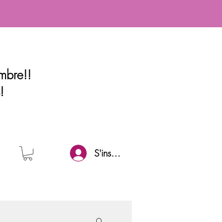
mbre!!
!
S'inscrire
uivez-nous sur Facebook