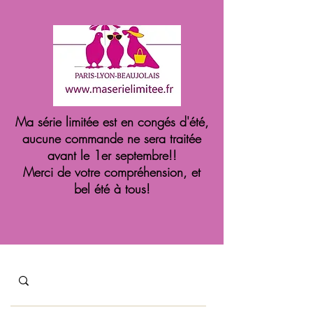
Ma série limitée est en congés d'été,
aucune commande ne sera traitée
avant le 1er septembre!!
Merci de votre compréhension, et
bel été à tous!