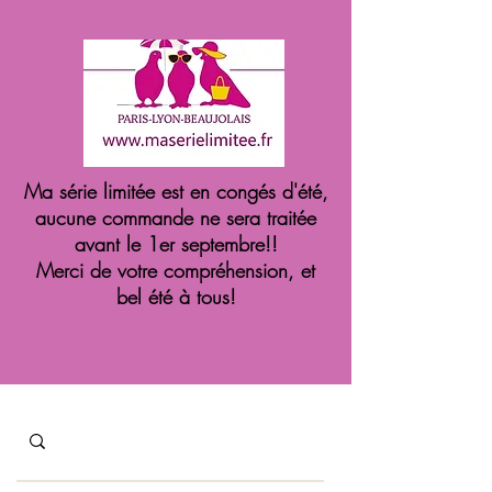
Ma série limitée est en congés d'été,
aucune commande ne sera traitée
avant le 1er septembre!!
Merci de votre compréhension, et
bel été à tous!