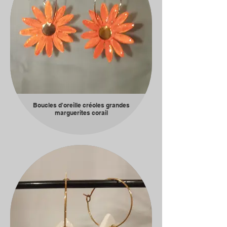
Boucles d'oreille créoles grandes
marguerites corail