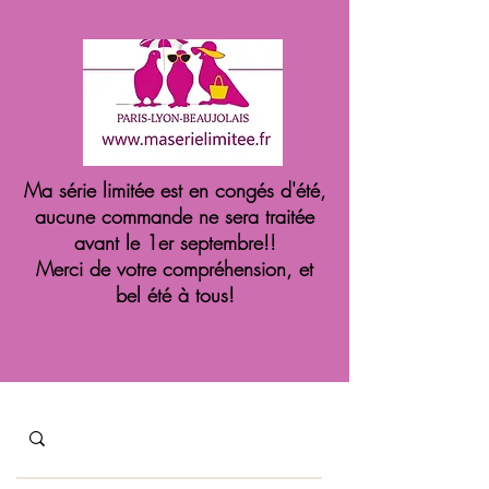
Ma série limitée est en congés d'été,
aucune commande ne sera traitée
avant le 1er septembre!!
Merci de votre compréhension, et
bel été à tous!