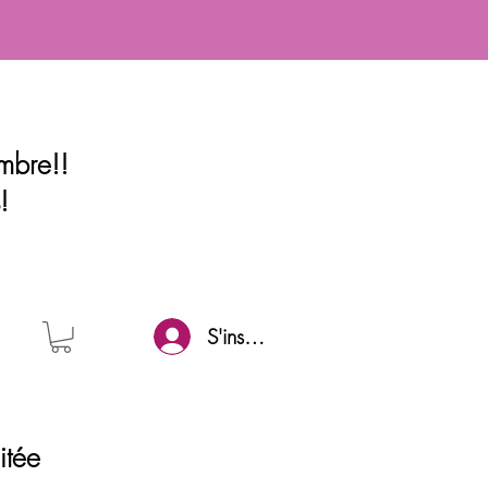
mbre!!
!
S'inscrire
itée