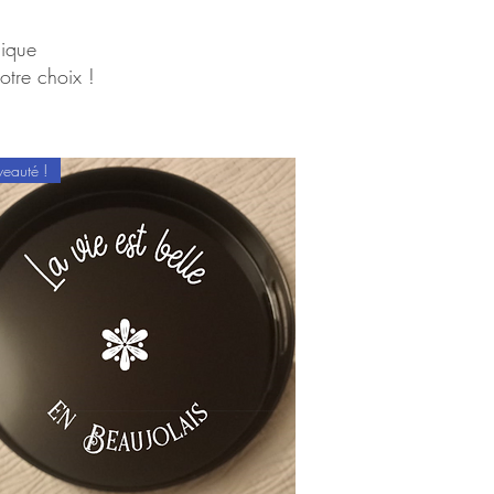
nique
otre choix !
eauté !