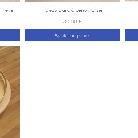
Aperçu rapide
n texte
Plateau blanc à personnaliser
Prix
30,00 €
Ajouter au panier