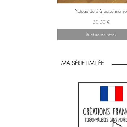
Aperçu rapide
Plateau doré à personnalise
Prix
30,00 €
Rupture de stock
MA SÉRIE LIMITÉE