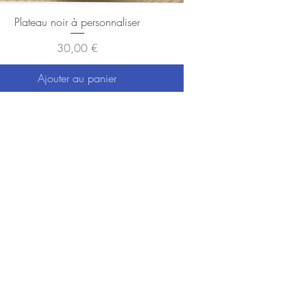
Aperçu rapide
Plateau noir à personnaliser
Prix
30,00 €
Ajouter au panier