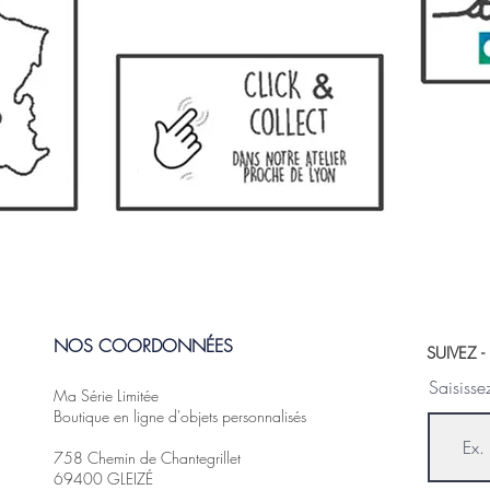
NOS COORDONNÉES
SUIVEZ 
Saisisse
Ma Série Limitée
Boutique en ligne d'objets personnalisés
758 Chemin de Chantegrillet
69400 GLEIZÉ