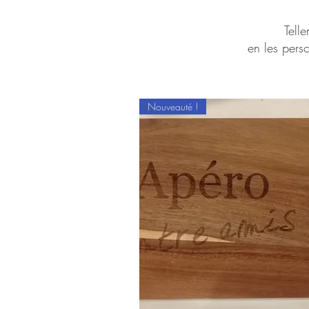
Tell
en les perso
Nouveauté !