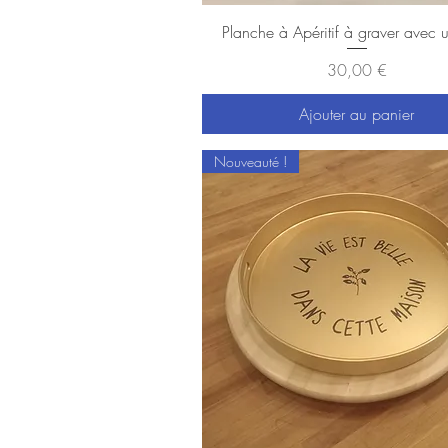
Aperçu rapide
Planche à Apéritif à graver avec u
Prix
30,00 €
Ajouter au panier
Nouveauté !