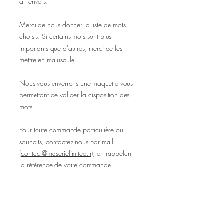
à l'envers.
Merci de nous donner la liste de mots
choisis. Si certains mots sont plus
importants que d'autres, merci de les
mettre en majuscule.
Nous vous enverrons une maquette vous
permettant de valider la disposition des
mots.
Pour toute commande particulière ou
souhaits, contactez-nous par mail
(
contact@maserielimitee.fr
), en rappelant
la référence de votre commande.
Coussin personnalisé, création lyonnaise,
lyon, artisanat lyonnais, cadeau
personnalisé