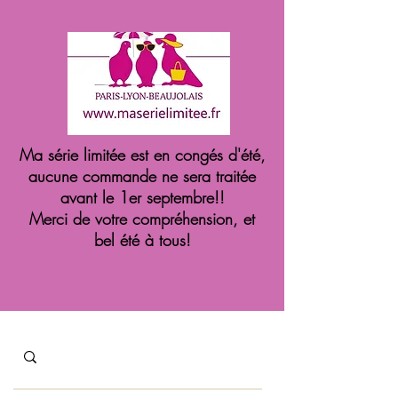
Ma série limitée est en congés d'été,
aucune commande ne sera traitée
avant le 1er septembre!!
Merci de votre compréhension, et
bel été à tous!