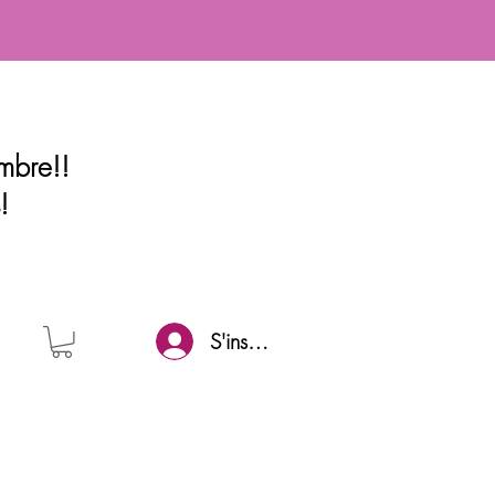
mbre!!
!
S'inscrire