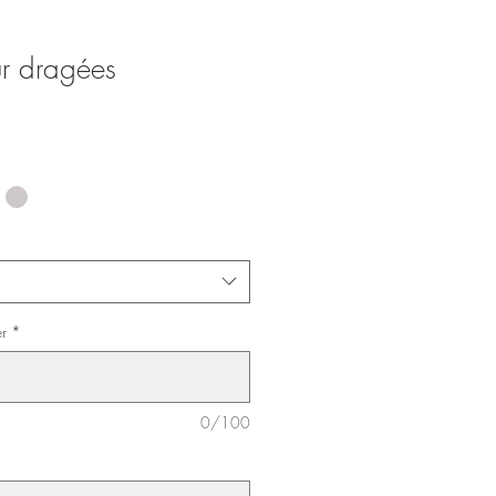
r dragées
r
*
0/100
*