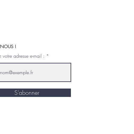
- NOUS !
z votre adresse e-mail :
S'abonner