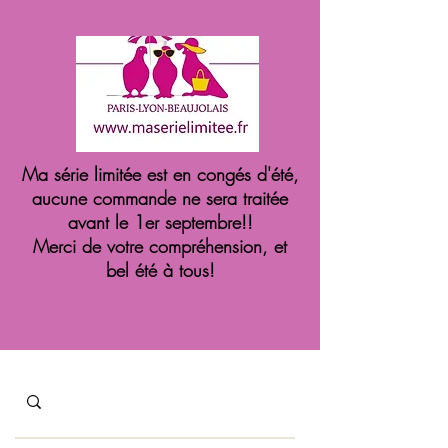
Ma série limitée est en congés d'été,
aucune commande ne sera traitée
avant le 1er septembre!!
Merci de votre compréhension, et
bel été à tous!