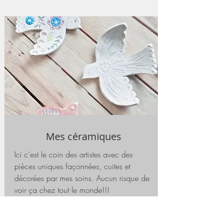
Mes céramiques
Ici c'est le coin des artistes avec des
pièces uniques façonnées, cuites et
décorées par mes soins. Aucun risque de
voir ça chez tout le monde!!!
Voir